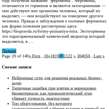
году получили название “феромоны”. Феромоны,
отличаются от гормонов и являются эктогормонами —
они действуют вне организма человека, который их
выделяет, — они воздействуют на поведение другого
человека. Правда и заблуждения о половых феромонах
как форма познания рассмотрены здесь
https://biopravda.ru/formy-poznaniya-mira. Эктогормоны
это парагормональный химический медиатор который
выделяется, в …
Дальше
Page 20 of 140
« First
...
10
«
18
19
20
21
22
»
30
40
50
...
Last »
Свежие записи
Нейронные сети для решения реальных бизнес-
задач
Типичные ошибки при взятии и маркировке
биоматериала: как преаналитический этап
убивает точность диагностики
Топ оборудования, без которого
стоматологический кабинет встанет в первый же