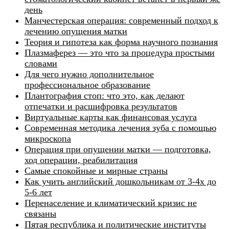
день
Манчестерская операция: современный подход к
лечению опущения матки
Теория и гипотеза как форма научного познания
Плазмаферез — это что за процедура простыми
словами
Для чего нужно дополнительное
профессиональное образование
Плантография стоп: что это, как делают
отпечатки и расшифровка результатов
Виртуальные карты как финансовая услуга
Современная методика лечения зуба с помощью
микроскопа
Операция при опущении матки — подготовка,
ход операции, реабилитация
Самые спокойные и мирные страны
Как учить английский дошкольникам от 3-4х до
5-6 лет
Перенаселение и климатический кризис не
связаны
Пятая республика и политические институты