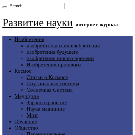
Развитие науки
интернет-журнал
Изобретения
изобретатели и их изобретения
изобретения будущего
изобретения нового времени
Изобретения прошлого
Космос
Статьи о Космосе
Спутниковые системы
Солнечная Система
Медицина
Здравоохранение
Наука медицине
Мозг
Обучение
Общество
Паранормальное