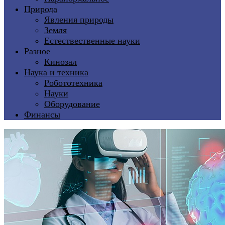
Природа
Явления природы
Земля
Естествественные науки
Разное
Кинозал
Наука и техника
Робототехника
Науки
Оборудование
Финансы