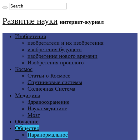
Развитие науки
интернет-журнал
Изобретения
изобретатели и их изобретения
изобретения будущего
изобретения нового времени
Изобретения прошлого
Космос
Статьи о Космосе
Спутниковые системы
Солнечная Система
Медицина
Здравоохранение
Наука медицине
Мозг
Обучение
Общество
Паранормальное