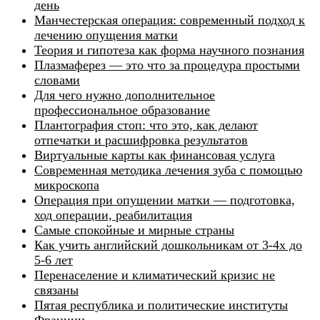
день
Манчестерская операция: современный подход к
лечению опущения матки
Теория и гипотеза как форма научного познания
Плазмаферез — это что за процедура простыми
словами
Для чего нужно дополнительное
профессиональное образование
Плантография стоп: что это, как делают
отпечатки и расшифровка результатов
Виртуальные карты как финансовая услуга
Современная методика лечения зуба с помощью
микроскопа
Операция при опущении матки — подготовка,
ход операции, реабилитация
Самые спокойные и мирные страны
Как учить английский дошкольникам от 3-4х до
5-6 лет
Перенаселение и климатический кризис не
связаны
Пятая республика и политические институты