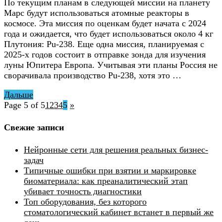
По текущим планам в следующей миссии на планету
Марс будут использоваться атомные реакторы в
космосе. Эта миссия по оценкам будет начата с 2024
года и ожидается, что будет использоваться около 4 кг
Плутония: Pu-238. Еще одна миссия, планируемая с
2025-х годов состоит в отправке зонда для изучения
луны Юпитера Европа. Учитывая эти планы Россия не
сворачивала производство Pu-238, хотя это …
Дальше
Page 5 of 5
1
2
3
4
5
»
Свежие записи
Нейронные сети для решения реальных бизнес-
задач
Типичные ошибки при взятии и маркировке
биоматериала: как преаналитический этап
убивает точность диагностики
Топ оборудования, без которого
стоматологический кабинет встанет в первый же