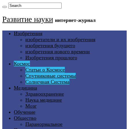
Развитие науки
интернет-журнал
Изобретения
изобретатели и их изобретения
изобретения будущего
изобретения нового времени
Изобретения прошлого
Космос
Статьи о Космосе
Спутниковые системы
Солнечная Система
Медицина
Здравоохранение
Наука медицине
Мозг
Обучение
Общество
Паранормальное