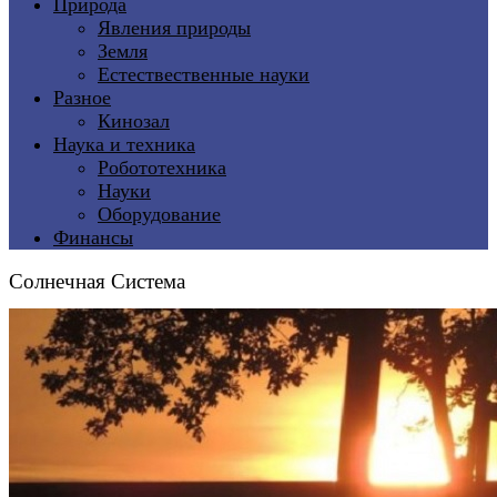
Природа
Явления природы
Земля
Естествественные науки
Разное
Кинозал
Наука и техника
Робототехника
Науки
Оборудование
Финансы
Солнечная Система