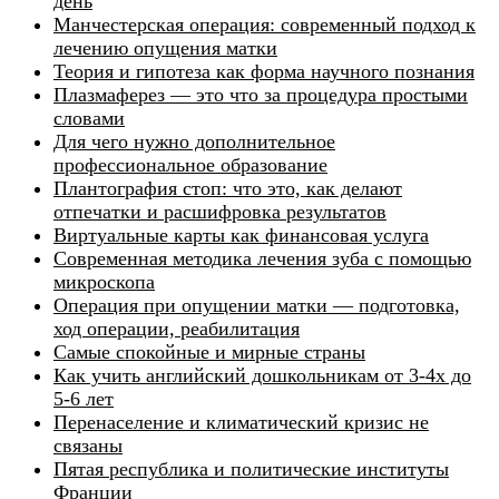
день
Манчестерская операция: современный подход к
лечению опущения матки
Теория и гипотеза как форма научного познания
Плазмаферез — это что за процедура простыми
словами
Для чего нужно дополнительное
профессиональное образование
Плантография стоп: что это, как делают
отпечатки и расшифровка результатов
Виртуальные карты как финансовая услуга
Современная методика лечения зуба с помощью
микроскопа
Операция при опущении матки — подготовка,
ход операции, реабилитация
Самые спокойные и мирные страны
Как учить английский дошкольникам от 3-4х до
5-6 лет
Перенаселение и климатический кризис не
связаны
Пятая республика и политические институты
Франции