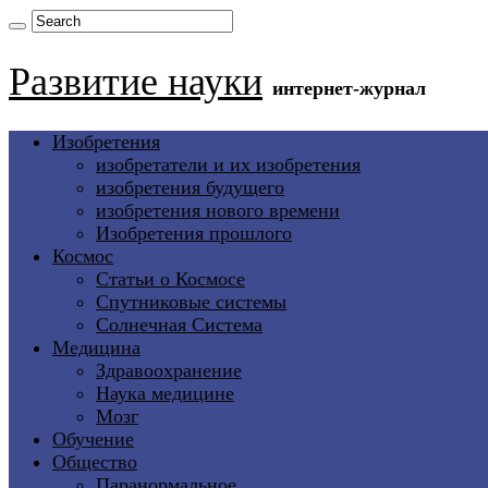
Развитие науки
интернет-журнал
Изобретения
изобретатели и их изобретения
изобретения будущего
изобретения нового времени
Изобретения прошлого
Космос
Статьи о Космосе
Спутниковые системы
Солнечная Система
Медицина
Здравоохранение
Наука медицине
Мозг
Обучение
Общество
Паранормальное