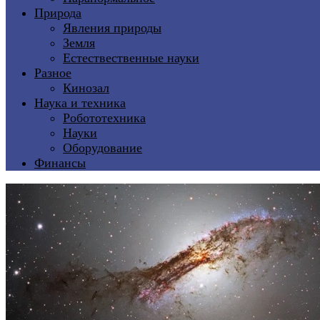
Природа
Явления природы
Земля
Естествественные науки
Разное
Кинозал
Наука и техника
Робототехника
Науки
Оборудование
Финансы