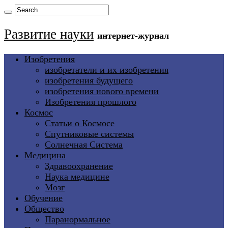
Развитие науки
интернет-журнал
Изобретения
изобретатели и их изобретения
изобретения будущего
изобретения нового времени
Изобретения прошлого
Космос
Статьи о Космосе
Спутниковые системы
Солнечная Система
Медицина
Здравоохранение
Наука медицине
Мозг
Обучение
Общество
Паранормальное