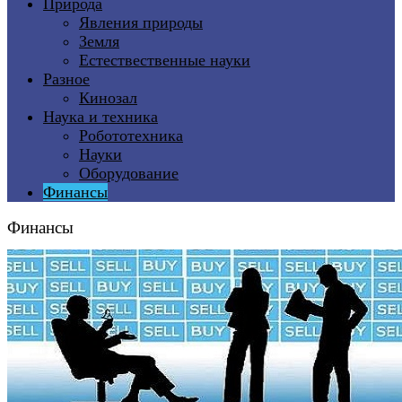
Природа
Явления природы
Земля
Естествественные науки
Разное
Кинозал
Наука и техника
Робототехника
Науки
Оборудование
Финансы
Финансы