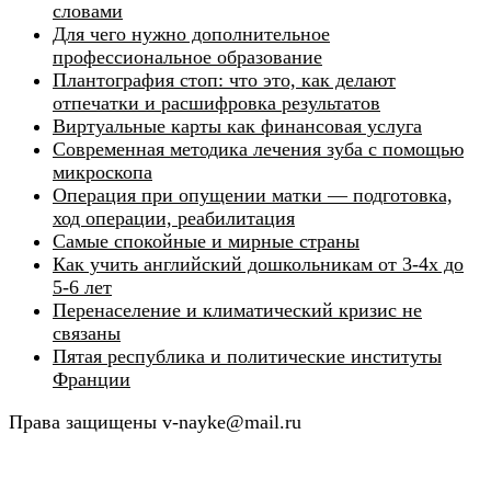
словами
Для чего нужно дополнительное
профессиональное образование
Плантография стоп: что это, как делают
отпечатки и расшифровка результатов
Виртуальные карты как финансовая услуга
Современная методика лечения зуба с помощью
микроскопа
Операция при опущении матки — подготовка,
ход операции, реабилитация
Самые спокойные и мирные страны
Как учить английский дошкольникам от 3-4х до
5-6 лет
Перенаселение и климатический кризис не
связаны
Пятая республика и политические институты
Франции
Права защищены v-nayke@mail.ru