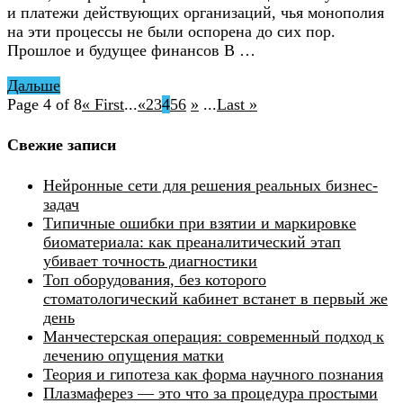
и платежи действующих организаций, чья монополия
на эти процессы не были оспорена до сих пор.
Прошлое и будущее финансов В …
Дальше
Page 4 of 8
« First
...
«
2
3
4
5
6
»
...
Last »
Свежие записи
Нейронные сети для решения реальных бизнес-
задач
Типичные ошибки при взятии и маркировке
биоматериала: как преаналитический этап
убивает точность диагностики
Топ оборудования, без которого
стоматологический кабинет встанет в первый же
день
Манчестерская операция: современный подход к
лечению опущения матки
Теория и гипотеза как форма научного познания
Плазмаферез — это что за процедура простыми