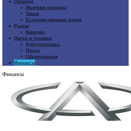
Природа
Явления природы
Земля
Естествественные науки
Разное
Кинозал
Наука и техника
Робототехника
Науки
Оборудование
Финансы
Финансы