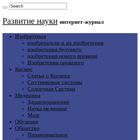
Развитие науки
интернет-журнал
Изобретения
изобретатели и их изобретения
изобретения будущего
изобретения нового времени
Изобретения прошлого
Космос
Статьи о Космосе
Спутниковые системы
Солнечная Система
Медицина
Здравоохранение
Наука медицине
Мозг
Обучение
Общество
Паранормальное