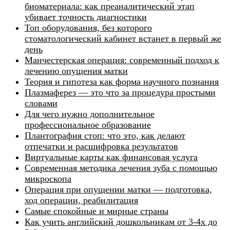
биоматериала: как преаналитический этап
убивает точность диагностики
Топ оборудования, без которого
стоматологический кабинет встанет в первый же
день
Манчестерская операция: современный подход к
лечению опущения матки
Теория и гипотеза как форма научного познания
Плазмаферез — это что за процедура простыми
словами
Для чего нужно дополнительное
профессиональное образование
Плантография стоп: что это, как делают
отпечатки и расшифровка результатов
Виртуальные карты как финансовая услуга
Современная методика лечения зуба с помощью
микроскопа
Операция при опущении матки — подготовка,
ход операции, реабилитация
Самые спокойные и мирные страны
Как учить английский дошкольникам от 3-4х до