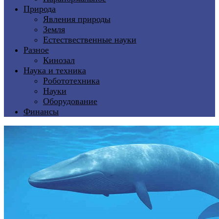
Природа
Явления природы
Земля
Естествественные науки
Разное
Кинозал
Наука и техника
Робототехника
Науки
Оборудование
Финансы