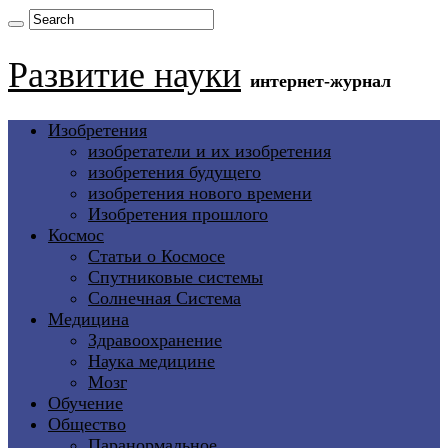
Развитие науки
интернет-журнал
Изобретения
изобретатели и их изобретения
изобретения будущего
изобретения нового времени
Изобретения прошлого
Космос
Статьи о Космосе
Спутниковые системы
Солнечная Система
Медицина
Здравоохранение
Наука медицине
Мозг
Обучение
Общество
Паранормальное