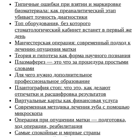
Типичные ошибки при взятии и маркировке
биоматериала: как преаналитический этап
убивает точность диагностики
Топ оборудования, без которого
стоматологический кабинет встанет в первый же
день
Манчестерская операция: современный подход к
лечению опущения матки
Теория и гипотеза как форма научного познания
Плазмаферез — это что за процедура простыми
словами
Для чего нужно дополнительное
профессиональное образование
Плантография стоп: что это, как делают
отпечатки и расшифровка результатов
Виртуальные карты как финансовая услуга
Современная методика лечения зуба с помощью
микроскопа
Операция при опущении матки — подготовка,
ход операции, реабилитация
Самые спокойные и мирные страны