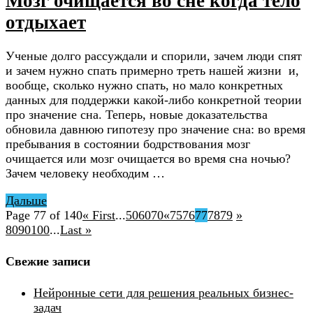
Мозг очищается во сне когда тело
отдыхает
Ученые долго рассуждали и спорили, зачем люди спят
и зачем нужно спать примерно треть нашей жизни и,
вообще, сколько нужно спать, но мало конкретных
данных для поддержки какой-либо конкретной теории
про значение сна. Теперь, новые доказательства
обновила давнюю гипотезу про значение сна: во время
пребывания в состоянии бодрствования мозг
очищается или мозг очищается во время сна ночью?
Зачем человеку необходим …
Дальше
Page 77 of 140
« First
...
50
60
70
«
75
76
77
78
79
»
80
90
100
...
Last »
Свежие записи
Нейронные сети для решения реальных бизнес-
задач