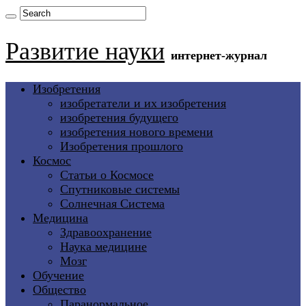
Развитие науки
интернет-журнал
Изобретения
изобретатели и их изобретения
изобретения будущего
изобретения нового времени
Изобретения прошлого
Космос
Статьи о Космосе
Спутниковые системы
Солнечная Система
Медицина
Здравоохранение
Наука медицине
Мозг
Обучение
Общество
Паранормальное