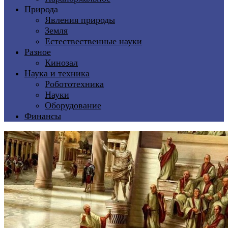
Природа
Явления природы
Земля
Естествественные науки
Разное
Кинозал
Наука и техника
Робототехника
Науки
Оборудование
Финансы