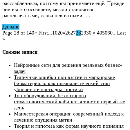
расслабленным, поэтому вы принимаете ещё. Прежде
чем вы это осознаете, мысли становятся
расплывчатыми, слова невнятными, …
Дальше
Page 28 of 140
« First
...
10
20
«
26
27
28
29
30
»
40
50
60
...
Last
»
Свежие записи
Нейронные сети для решения реальных бизнес-
задач
Типичные ошибки при взятии и маркировке
биоматериала: как преаналитический этап
убивает точность диагностики
Топ оборудования, без которого
стоматологический кабинет встанет в первый же
день
Манчестерская операция: современный подход к
лечению опущения матки
Теория и гипотеза как форма научного познания