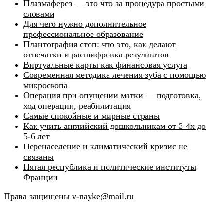
Плазмаферез — это что за процедура простыми
словами
Для чего нужно дополнительное
профессиональное образование
Плантография стоп: что это, как делают
отпечатки и расшифровка результатов
Виртуальные карты как финансовая услуга
Современная методика лечения зуба с помощью
микроскопа
Операция при опущении матки — подготовка,
ход операции, реабилитация
Самые спокойные и мирные страны
Как учить английский дошкольникам от 3-4х до
5-6 лет
Перенаселение и климатический кризис не
связаны
Пятая республика и политические институты
Франции
Права защищены v-nayke@mail.ru