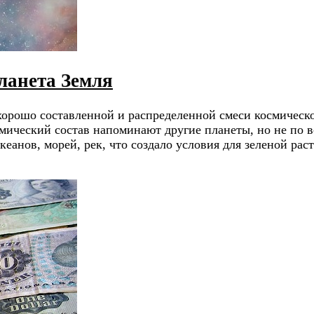
ланета Земля
орошо составленной и распределенной смеси космическог
имический состав напоминают другие планеты, но не по
океанов, морей, рек, что создало условия для зеленой р