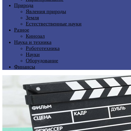
Природа
Явления природы
Земля
Естествественные науки
Разное
Кинозал
Наука и техника
Робототехника
Науки
Оборудование
Финансы