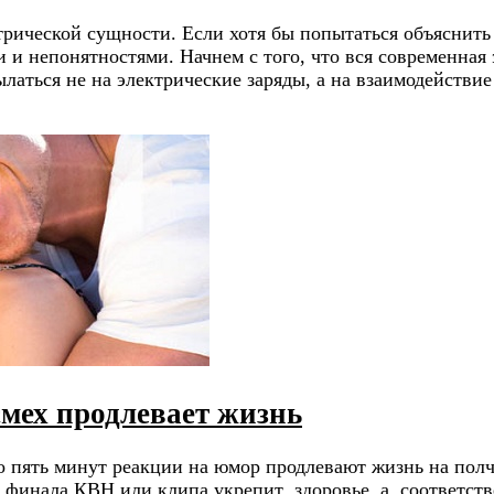
трической сущности. Если хотя бы попытаться объяснить 
и непонятностями. Начнем с того, что вся современная 
сылаться не на электрические заряды, а на взаимодейств
 смех продлевает жизнь
о пять минут реакции на юмор продлевают жизнь на полча
р финала КВН или клипа укрепит здоровье, а, соответст