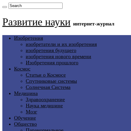
Развитие науки
интернет-журнал
Изобретения
изобретатели и их изобретения
изобретения будущего
изобретения нового времени
Изобретения прошлого
Космос
Статьи о Космосе
Спутниковые системы
Солнечная Система
Медицина
Здравоохранение
Наука медицине
Мозг
Обучение
Общество
Паранормальное