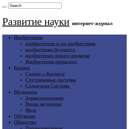
Развитие науки
интернет-журнал
Изобретения
изобретатели и их изобретения
изобретения будущего
изобретения нового времени
Изобретения прошлого
Космос
Статьи о Космосе
Спутниковые системы
Солнечная Система
Медицина
Здравоохранение
Наука медицине
Мозг
Обучение
Общество
Паранормальное