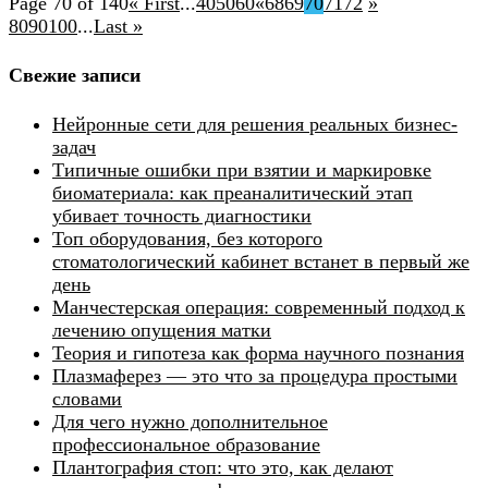
Page 70 of 140
« First
...
40
50
60
«
68
69
70
71
72
»
80
90
100
...
Last »
Свежие записи
Нейронные сети для решения реальных бизнес-
задач
Типичные ошибки при взятии и маркировке
биоматериала: как преаналитический этап
убивает точность диагностики
Топ оборудования, без которого
стоматологический кабинет встанет в первый же
день
Манчестерская операция: современный подход к
лечению опущения матки
Теория и гипотеза как форма научного познания
Плазмаферез — это что за процедура простыми
словами
Для чего нужно дополнительное
профессиональное образование
Плантография стоп: что это, как делают