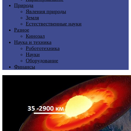
Природа
Явления природы
Земля
Естествественные науки
Разное
Кинозал
Наука и техника
Робототехника
Науки
Оборудование
Финансы