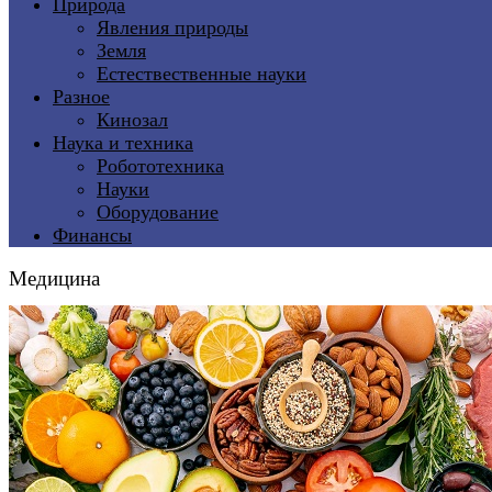
Природа
Явления природы
Земля
Естествественные науки
Разное
Кинозал
Наука и техника
Робототехника
Науки
Оборудование
Финансы
Медицина