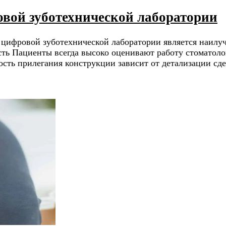
овой зуботехнической лаборатории
в цифровой зуботехнической лаборатории является наил
сть Пациенты всегда высоко оценивают работу стоматолог
ность прилегания конструкции зависит от детализации сд