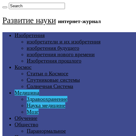
Развитие науки
интернет-журнал
Изобретения
изобретатели и их изобретения
изобретения будущего
изобретения нового времени
Изобретения прошлого
Космос
Статьи о Космосе
Спутниковые системы
Солнечная Система
Медицина
Здравоохранение
Наука медицине
Мозг
Обучение
Общество
Паранормальное