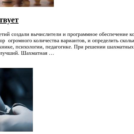
твует
етий создали вычислители и программное обеспечение ко
р огромного количества вариантов, и определить скольк
нике, психологии, педагогике. При решении шахматных 
аилучший. Шахматная …