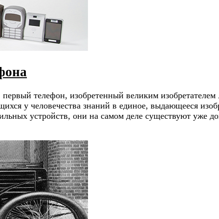
ефона
тя первый телефон, изобретенный великим изобретателе
ихся у человечества знаний в единое, выдающееся изо
бильных устройств, они на самом деле существуют уже д