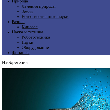
Природа
Явления природы
Земля
Естествественные науки
Разное
Кинозал
Наука и техника
Робототехника
Науки
Оборудование
Финансы
Изобретения