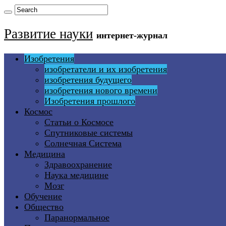
Развитие науки
интернет-журнал
Изобретения
изобретатели и их изобретения
изобретения будущего
изобретения нового времени
Изобретения прошлого
Космос
Статьи о Космосе
Спутниковые системы
Солнечная Система
Медицина
Здравоохранение
Наука медицине
Мозг
Обучение
Общество
Паранормальное