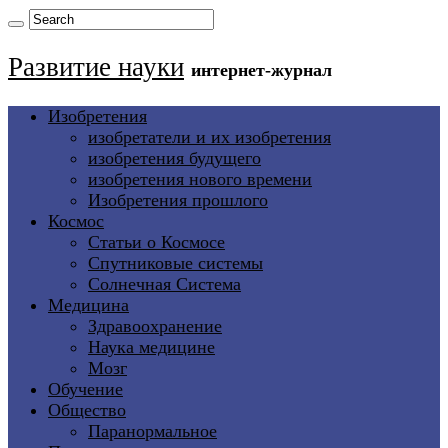
Развитие науки
интернет-журнал
Изобретения
изобретатели и их изобретения
изобретения будущего
изобретения нового времени
Изобретения прошлого
Космос
Статьи о Космосе
Спутниковые системы
Солнечная Система
Медицина
Здравоохранение
Наука медицине
Мозг
Обучение
Общество
Паранормальное