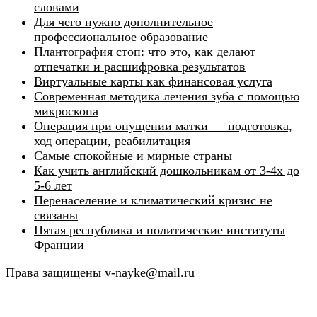
словами
Для чего нужно дополнительное
профессиональное образование
Плантография стоп: что это, как делают
отпечатки и расшифровка результатов
Виртуальные карты как финансовая услуга
Современная методика лечения зуба с помощью
микроскопа
Операция при опущении матки — подготовка,
ход операции, реабилитация
Самые спокойные и мирные страны
Как учить английский дошкольникам от 3-4х до
5-6 лет
Перенаселение и климатический кризис не
связаны
Пятая республика и политические институты
Франции
Права защищены v-nayke@mail.ru