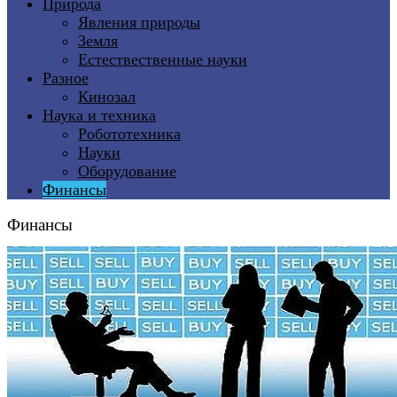
Природа
Явления природы
Земля
Естествественные науки
Разное
Кинозал
Наука и техника
Робототехника
Науки
Оборудование
Финансы
Финансы