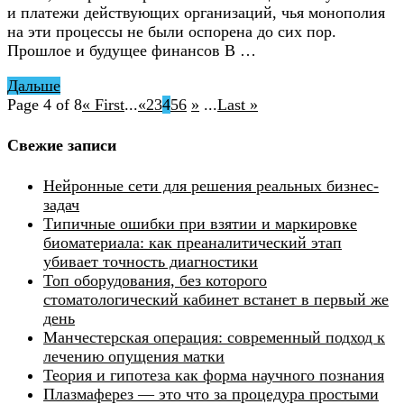
и платежи действующих организаций, чья монополия
на эти процессы не были оспорена до сих пор.
Прошлое и будущее финансов В …
Дальше
Page 4 of 8
« First
...
«
2
3
4
5
6
»
...
Last »
Свежие записи
Нейронные сети для решения реальных бизнес-
задач
Типичные ошибки при взятии и маркировке
биоматериала: как преаналитический этап
убивает точность диагностики
Топ оборудования, без которого
стоматологический кабинет встанет в первый же
день
Манчестерская операция: современный подход к
лечению опущения матки
Теория и гипотеза как форма научного познания
Плазмаферез — это что за процедура простыми