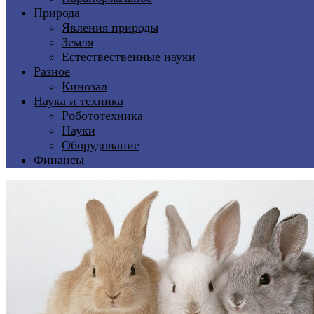
Природа
Явления природы
Земля
Естествественные науки
Разное
Кинозал
Наука и техника
Робототехника
Науки
Оборудование
Финансы