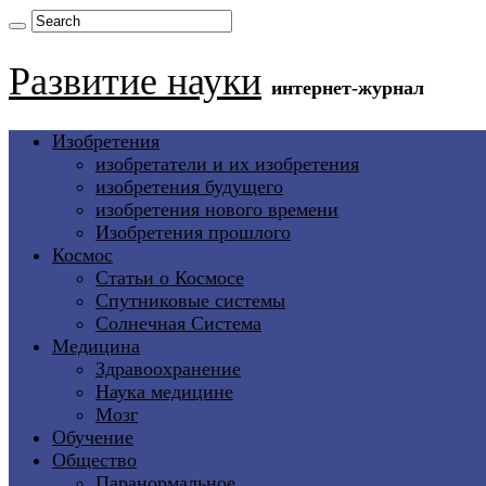
Развитие науки
интернет-журнал
Изобретения
изобретатели и их изобретения
изобретения будущего
изобретения нового времени
Изобретения прошлого
Космос
Статьи о Космосе
Спутниковые системы
Солнечная Система
Медицина
Здравоохранение
Наука медицине
Мозг
Обучение
Общество
Паранормальное