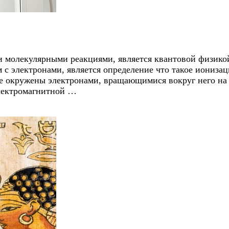
и молекулярными реакциями, является квантовой физикой
с электронами, является определение что такое ионизац
е окружены электронами, вращающимися вокруг него на
электромагнитной …