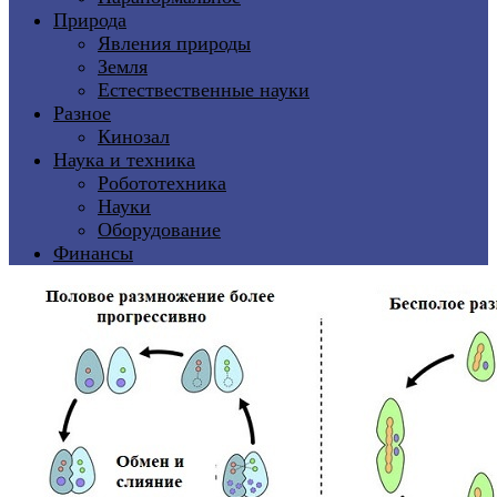
Природа
Явления природы
Земля
Естествественные науки
Разное
Кинозал
Наука и техника
Робототехника
Науки
Оборудование
Финансы