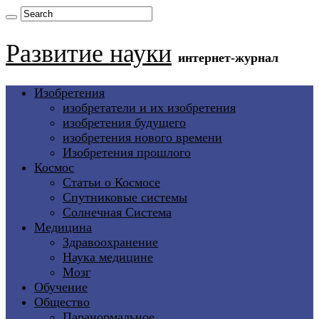
Развитие науки
интернет-журнал
Изобретения
изобретатели и их изобретения
изобретения будущего
изобретения нового времени
Изобретения прошлого
Космос
Статьи о Космосе
Спутниковые системы
Солнечная Система
Медицина
Здравоохранение
Наука медицине
Мозг
Обучение
Общество
Паранормальное