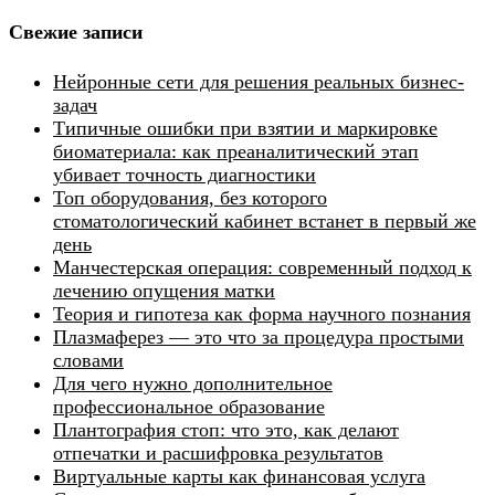
Свежие записи
Нейронные сети для решения реальных бизнес-
задач
Типичные ошибки при взятии и маркировке
биоматериала: как преаналитический этап
убивает точность диагностики
Топ оборудования, без которого
стоматологический кабинет встанет в первый же
день
Манчестерская операция: современный подход к
лечению опущения матки
Теория и гипотеза как форма научного познания
Плазмаферез — это что за процедура простыми
словами
Для чего нужно дополнительное
профессиональное образование
Плантография стоп: что это, как делают
отпечатки и расшифровка результатов
Виртуальные карты как финансовая услуга