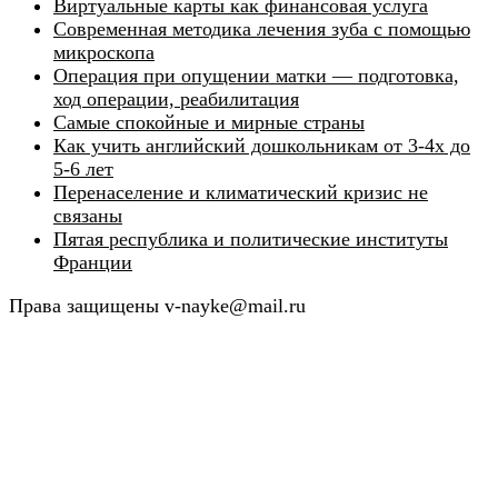
Виртуальные карты как финансовая услуга
Современная методика лечения зуба с помощью
микроскопа
Операция при опущении матки — подготовка,
ход операции, реабилитация
Самые спокойные и мирные страны
Как учить английский дошкольникам от 3-4х до
5-6 лет
Перенаселение и климатический кризис не
связаны
Пятая республика и политические институты
Франции
Права защищены v-nayke@mail.ru