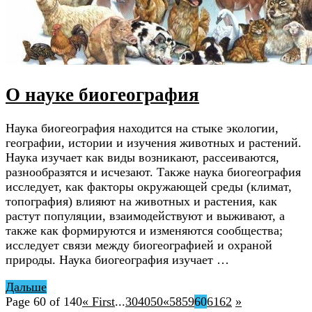
О науке биогеография
Наука биогеография находится на стыке экологии,
географии, истории и изучения животных и растений.
Наука изучает как виды возникают, рассеиваются,
разнообразятся и исчезают. Также наука биогеография
исследует, как факторы окружающей среды (климат,
топография) влияют на животных и растения, как
растут популяции, взаимодействуют и выживают, а
также как формируются и изменяются сообщества;
исследует связи между биогеографией и охраной
природы. Наука биогеография изучает …
Дальше
Page 60 of 140
« First
...
30
40
50
«
58
59
60
61
62
»