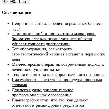
70
80
90
...
Last »
Свежие записи
Нейронные сети для решения реальных бизнес-
задач
Типичные ошибки при взятии и маркировке
биоматериала: как преаналитический этап
убивает точность диагностики
Топ оборудования, без которого
стоматологический кабинет встанет в первый же
день
Манчестерская операция: современный подход к
лечению опущения матки
Теория и гипотеза как форма научного познания
Плазмаферез — это что за процедура простыми
словами
Для чего нужно дополнительное
профессиональное образование
Плантография стоп: что это, как делают
отпечатки и расшифровка результатов