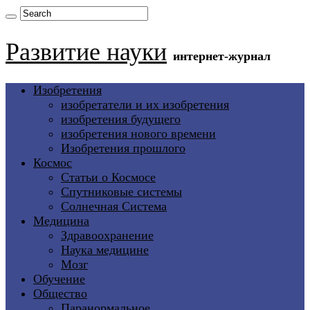
Развитие науки
интернет-журнал
Изобретения
изобретатели и их изобретения
изобретения будущего
изобретения нового времени
Изобретения прошлого
Космос
Статьи о Космосе
Спутниковые системы
Солнечная Система
Медицина
Здравоохранение
Наука медицине
Мозг
Обучение
Общество
Паранормальное