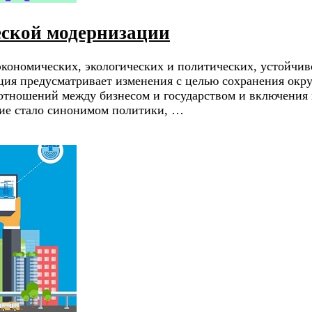
еской модернизации
экономических, экологических и политических, устойчив
ация предусматривает изменения с целью сохранения ок
тношений между бизнесом и государством и включения г
тие стало синонимом политики, …