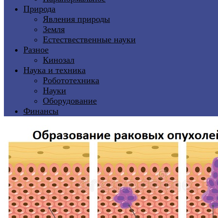
Природа
Явления природы
Земля
Естествественные науки
Разное
Кинозал
Наука и техника
Робототехника
Науки
Оборудование
Финансы