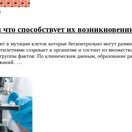
 что способствует их возникновени
ит в мутации клеток которые бесконтрольно могут размн
ятилетиями созревает в организме и состоит из множест
е группы фактов: По клиническим данным, образование 
ований. …