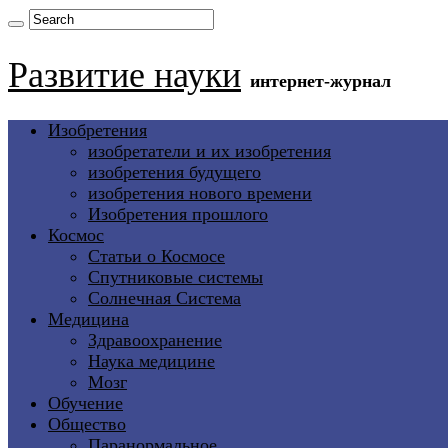
Развитие науки
интернет-журнал
Изобретения
изобретатели и их изобретения
изобретения будущего
изобретения нового времени
Изобретения прошлого
Космос
Статьи о Космосе
Спутниковые системы
Солнечная Система
Медицина
Здравоохранение
Наука медицине
Мозг
Обучение
Общество
Паранормальное