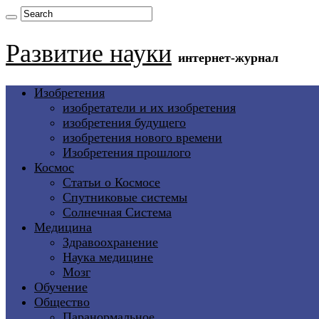
Развитие науки
интернет-журнал
Изобретения
изобретатели и их изобретения
изобретения будущего
изобретения нового времени
Изобретения прошлого
Космос
Статьи о Космосе
Спутниковые системы
Солнечная Система
Медицина
Здравоохранение
Наука медицине
Мозг
Обучение
Общество
Паранормальное