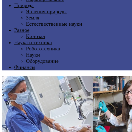
Природа
Явления природы
Земля
Естествественные науки
Разное
Кинозал
Наука и техника
Робототехника
Науки
Оборудование
Финансы