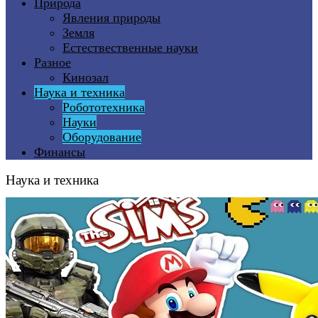
Природа
Явления природы
Земля
Естествественные науки
Разное
Кинозал
Наука и техника
Робототехника
Науки
Оборудование
Финансы
Наука и техника