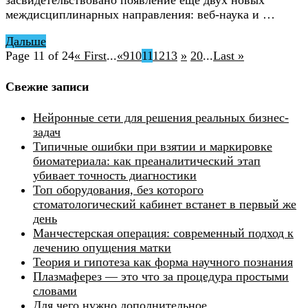
засвидетельствовано появление ещё двух новых
междисциплинарных направления: веб-наука и …
Дальше
Page 11 of 24
« First
...
«
9
10
11
12
13
»
20
...
Last »
Свежие записи
Нейронные сети для решения реальных бизнес-
задач
Типичные ошибки при взятии и маркировке
биоматериала: как преаналитический этап
убивает точность диагностики
Топ оборудования, без которого
стоматологический кабинет встанет в первый же
день
Манчестерская операция: современный подход к
лечению опущения матки
Теория и гипотеза как форма научного познания
Плазмаферез — это что за процедура простыми
словами
Для чего нужно дополнительное