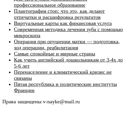
профессиональное образование
Плантография стоп: что это, как делают
отпечатки и расшифровка результатов
Виртуальные карты как финансовая услуга
Современная методика лечения зуба с помощью
микроскопа
Операция при опущении матки — подготовка,
ход операции, реабилитация
Самые спокойные и мирные страны
Как учить английский дошкольникам от 3-4х до
5-6 лет
Перенаселение и климатический кризис не
связаны
Пятая республика и политические институты
Франции
Права защищены v-nayke@mail.ru