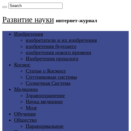
Развитие науки
интернет-журнал
Изобретения
изобретатели и их изобретения
изобретения будущего
изобретения нового времени
Изобретения прошлого
Космос
Статьи о Космосе
Спутниковые системы
Солнечная Система
Медицина
Здравоохранение
Наука медицине
Мозг
Обучение
Общество
Паранормальное